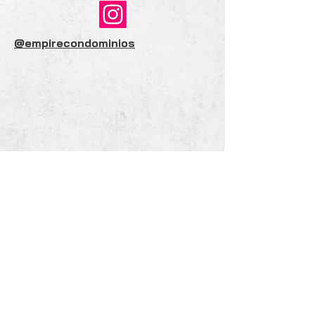
@empirecondominios
Nossos telefones
(12) 9 9648-2983